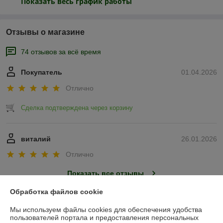
Показать весь график работы
Отзывы о магазине
74 отзывов за всё время
Покупатель
01.04.2026
Отлично
Сделка подтверждена через корзину
виталий
26.01.2026
Отлично
Показать все отзывы
Обработка файлов cookie
О нас
Мы используем файлы cookies для обеспечения удобства
пользователей портала и предоставления персональных