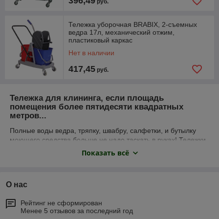
396,49
руб.
Тележка уборочная BRABIX, 2-съемных
ведра 17л, механический отжим,
пластиковый каркас
Нет в наличии
417,45
руб.
Тележка для клининга, е
сли площадь
помещения более пятидесяти квадратных
метров...
Полные воды ведра, тряпку, швабру, салфетки, и бутылку
моющего средства больше не надо таскать в руках! Тележки
для уборки сделают вашу жизнь проще, уборку легче и
Показать всё
быстрее, снизят нагрузку на руки, плечи, поясницу. Сегодня
этот профессиональный инструмент перешагнул в сегмент
бытового использования. При организации уборки в офисах,
О нас
ресторанах, отелях и промышленных предприятиях
уборочные тележки помогают оптимизировать процесс
Рейтинг не сформирован
очистки, минимизировать физическую нагрузку и увеличить
Менее 5 отзывов за последний год
производительность труда. Зачем нанимать вторую