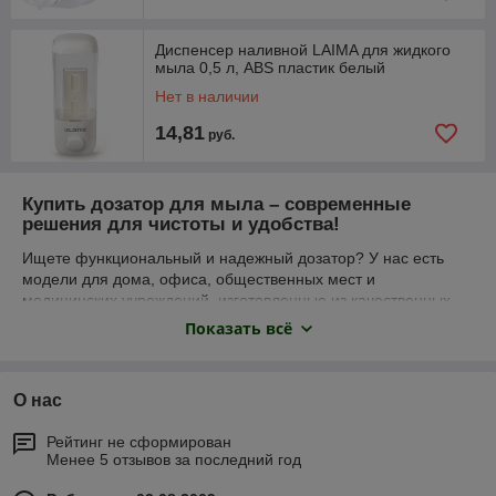
Диспенсер наливной LAIMA для жидкого
мыла 0,5 л, ABS пластик белый
Нет в наличии
14,81
руб.
Купить дозатор для мыла – современные
решения для чистоты и удобства!
Ищете функциональный и надежный дозатор? У нас есть
модели для дома, офиса, общественных мест и
медицинских учреждений, изготовленные из качественных
материалов и оснащенные современными механизмами
Показать всё
подачи. Гигиена, комфорт и передовые технологии – в
одном устройстве!
Виды дозаторов и их особенности
О нас
Ручные дозаторы
– механическая кнопка или
Рейтинг не сформирован
рычаг, простота использования.
Менее 5 отзывов за последний год
Локтевые дозаторы
– максимальная гигиена,