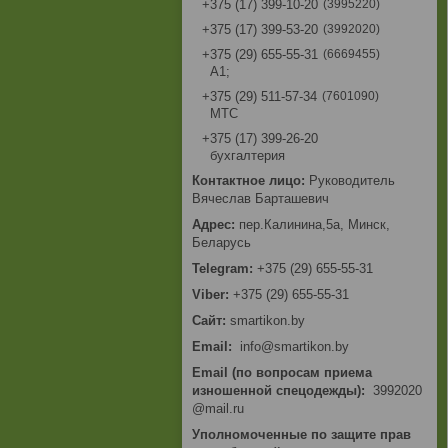
3995220
+375 (17) 399-10-20
3992020
+375 (17) 399-53-20
6669455
+375 (29) 655-55-31
A1;
7601090
+375 (29) 511-57-34
МТС
+375 (17) 399-26-20
бухгалтерия
Руководитель
Вячеслав Барташевич
пер.Калинина,5а, Минск,
Беларусь
+375 (29) 655-55-31
+375 (29) 655-55-31
smartikon.by
Email
info@smartikon.by
Email (по вопросам приема
изношенной спецодежды)
3992020
@mail.ru
Уполномоченные по защите прав