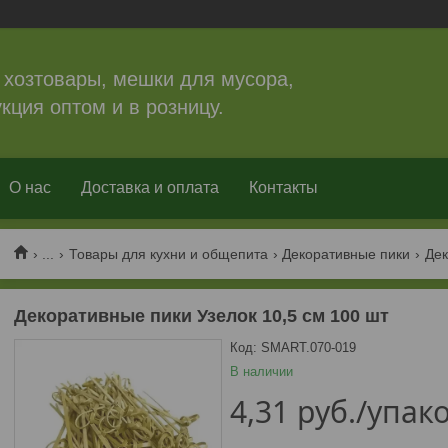
 хозтовары, мешки для мусора,
кция оптом и в розницу.
О нас
Доставка и оплата
Контакты
...
Товары для кухни и общепита
Декоративные пики
Дек
Декоративные пики Узелок 10,5 см 100 шт
Код:
SMART.070-019
В наличии
4,31
руб.
/упак