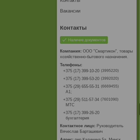
Контакты
Вакансии
Наличие документов
ООО "Смартикон", товары
хозяйственно-бытового назначения.
3995220
+375 (17) 399-10-20
3992020
+375 (17) 399-53-20
6669455
+375 (29) 655-55-31
A1;
7601090
+375 (29) 511-57-34
МТС
+375 (17) 399-26-20
бухгалтерия
Руководитель
Вячеслав Барташевич
пер.Калинина,5а, Минск,