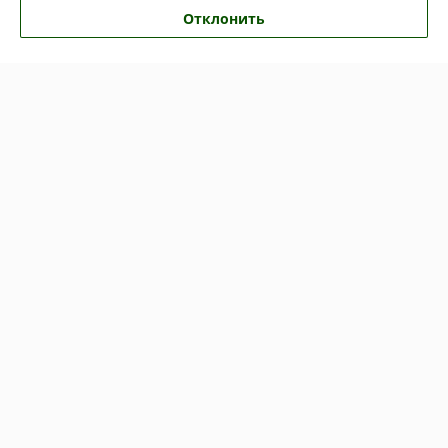
Отклонить
Показать все отзывы
О нас
Контакты
Доставка и оплата
График работы
Полная версия сайта
Политика обработки cookies
Сайт создан на платформе Deal.by