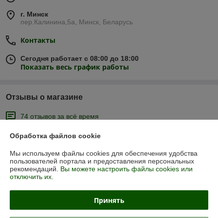
г. Минск
пер.Калинина,5а, Минск, Беларусь
Контакты
Сегодня работает с 08:00 до 18:00
Показать весь график работы
Отзывы о магазине
74 отзывов за всё время
Обработка файлов cookie
Покупатель
01.04.2026
Отлично
Мы используем файлы cookies для обеспечения удобства
пользователей портала и предоставления персональных
рекомендаций.
Вы можете настроить файлы cookies или
Сделка подтверждена через корзину
отключить их.
Принять
виталий
26.01.2026
Отлично