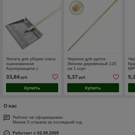
Лопата для уборки снега
Черенок для щеток
Чер
оцинкованная
Эконом деревянный 120
Кра
Агропромцепи с
см 1 сорт
MP
черенком
33,84
5,37
5,
руб.
руб.
Купить
Купить
О нас
Рейтинг не сформирован
Менее 5 отзывов за последний год
Работает с 02.08.2009