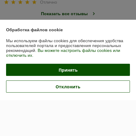
Отлично
Показать все отзывы
Обработка файлов cookie
О нас
Мы используем файлы cookies для обеспечения удобства
пользователей портала и предоставления персональных
Контакты
рекомендаций.
Вы можете настроить файлы cookies или
отключить их.
Доставка и оплата
Принять
График работы
Отклонить
Полная версия сайта
Политика обработки cookies
Сайт создан на платформе Deal.by