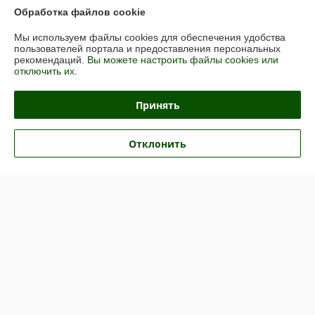
Обработка файлов cookie
Покупатель
01.04.2026
Отлично
Мы используем файлы cookies для обеспечения удобства
пользователей портала и предоставления персональных
рекомендаций.
Вы можете настроить файлы cookies или
Сделка подтверждена через корзину
отключить их.
Принять
виталий
26.01.2026
Отлично
Отклонить
Показать все отзывы
О нас
Контакты
Доставка и оплата
График работы