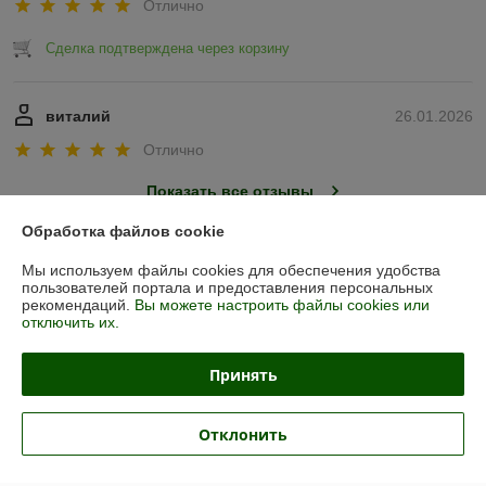
Отлично
Сделка подтверждена через корзину
виталий
26.01.2026
Отлично
Показать все отзывы
Обработка файлов cookie
О нас
Мы используем файлы cookies для обеспечения удобства
пользователей портала и предоставления персональных
рекомендаций.
Вы можете настроить файлы cookies или
Контакты
отключить их.
Доставка и оплата
Принять
График работы
Отклонить
Полная версия сайта