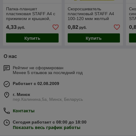
Папка-планшет
Скоросшиватель
Ск
пластиковая STAFF А4 с
пластиковый STAFF А4
син
прижимом и крышкой,
100-120 мкм желтый
ST
синяя
4,33
0,82
0,
руб.
руб.
Купить
Купить
О нас
Рейтинг не сформирован
Менее 5 отзывов за последний год
Работает с 02.08.2009
г. Минск
пер.Калинина,5а, Минск, Беларусь
Контакты
Сегодня работает с 08:00 до 18:00
Показать весь график работы