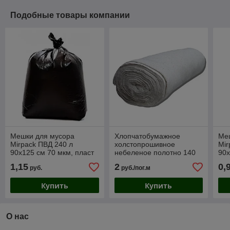
Подобные товары компании
Мешки для мусора
Хлопчатобумажное
Ме
Mirpack ПВД 240 л
холстопрошивное
Mir
90х125 см 70 мкм, пласт
небеленое полотно 140
90х
50 шт/ 1 шт
см х 50 м, плотность 200
цен
1,15
2
0,
руб.
руб./пог.м
гр/м2, 1 метр погонный
Купить
Купить
О нас