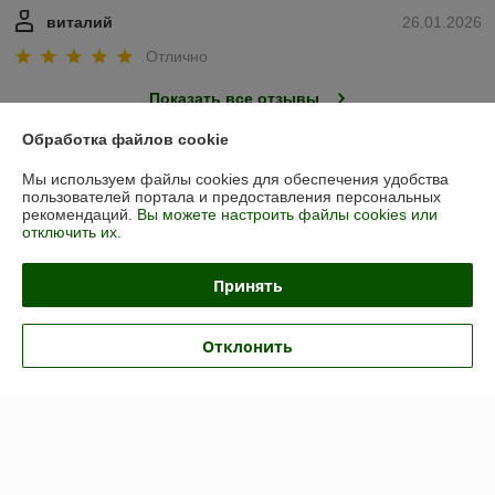
виталий
26.01.2026
Отлично
Показать все отзывы
Обработка файлов cookie
О нас
Мы используем файлы cookies для обеспечения удобства
пользователей портала и предоставления персональных
рекомендаций.
Вы можете настроить файлы cookies или
Контакты
отключить их.
Доставка и оплата
Принять
График работы
Отклонить
Полная версия сайта
Политика обработки cookies
Сайт создан на платформе Deal.by