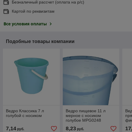
Безналичный рассчет (оплата на р/с)
Картой по реквизитам
Все условия оплаты
Подобные товары компании
Ведро Классика 7 л
Ведро пищевое 11 л
Вед
голубой с носиком
мерное с носиком
пря
голубое MPG0248
фи
7,14
8,23
17
руб.
руб.