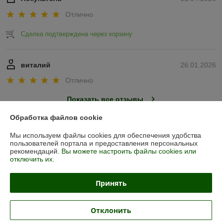
Отлично
Сделка подтверждена через корзину
виталий
26.01.2026
Отлично
Показать все отзывы
Обработка файлов cookie
О нас
Мы используем файлы cookies для обеспечения удобства
пользователей портала и предоставления персональных
рекомендаций.
Вы можете настроить файлы cookies или
Контакты
отключить их.
Доставка и оплата
Принять
График работы
Отклонить