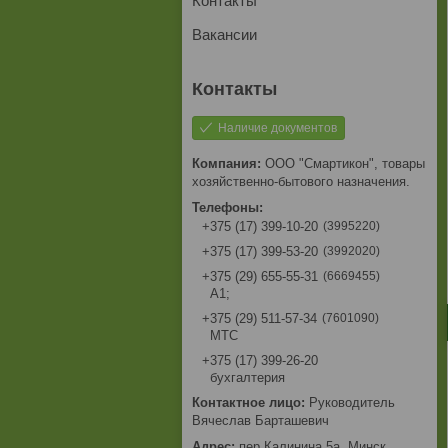
Контакты
Вакансии
Наличие документов
ООО "Смартикон", товары
хозяйственно-бытового назначения.
3995220
+375 (17) 399-10-20
3992020
+375 (17) 399-53-20
6669455
+375 (29) 655-55-31
A1;
7601090
+375 (29) 511-57-34
МТС
+375 (17) 399-26-20
бухгалтерия
Руководитель
Вячеслав Барташевич
пер.Калинина,5а, Минск,