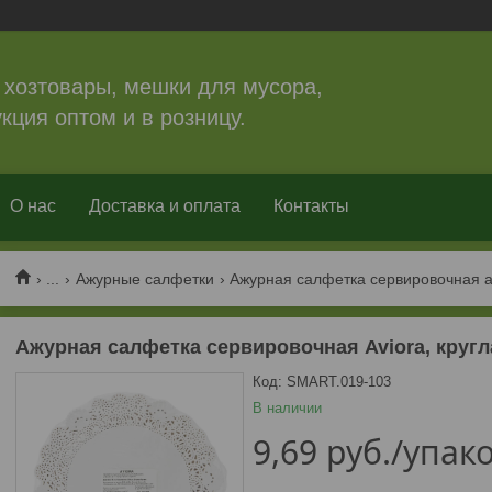
 хозтовары, мешки для мусора,
кция оптом и в розницу.
О нас
Доставка и оплата
Контакты
...
Ажурные салфетки
Ажурная салфетка сервировочная av
Ажурная салфетка сервировочная Aviora, кругла
Код:
SMART.019-103
В наличии
9,69
руб.
/упак