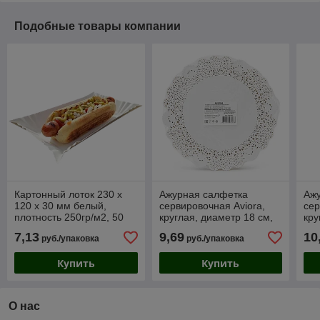
Подобные товары компании
Картонный лоток 230 х
Ажурная салфетка
Аж
120 х 30 мм белый,
сервировочная Aviora,
сер
плотность 250гр/м2, 50
круглая, диаметр 18 см,
кру
шт
250 шт
250
7,13
9,69
10
руб./упаковка
руб./упаковка
Купить
Купить
О нас