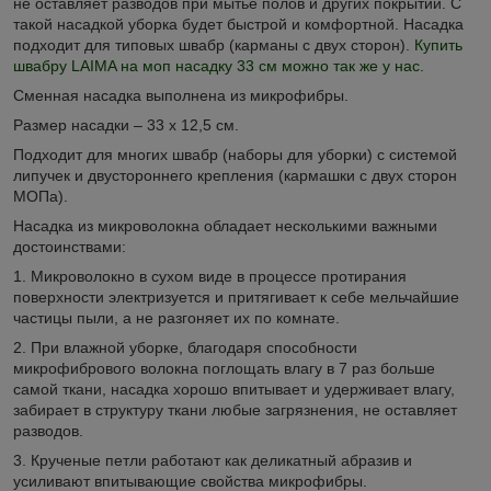
не оставляет разводов при мытье полов и других покрытий. С
такой насадкой уборка будет быстрой и комфортной. Насадка
подходит для типовых швабр (карманы с двух сторон).
Купить
швабру LAIMA на моп насадку 33 см можно так же у нас
.
Сменная насадка выполнена из микрофибры.
Размер насадки – 33 х 12,5 см.
Подходит для многих швабр (наборы для уборки) с системой
липучек и двустороннего крепления (кармашки с двух сторон
МОПа).
Насадка из микроволокна обладает несколькими важными
достоинствами:
1. Микроволокно в сухом виде в процессе протирания
поверхности электризуется и притягивает к себе мельчайшие
частицы пыли, а не разгоняет их по комнате.
2. При влажной уборке, благодаря способности
микрофибрового волокна поглощать влагу в 7 раз больше
самой ткани, насадка хорошо впитывает и удерживает влагу,
забирает в структуру ткани любые загрязнения, не оставляет
разводов.
3. Крученые петли работают как деликатный абразив и
усиливают впитывающие свойства микрофибры.