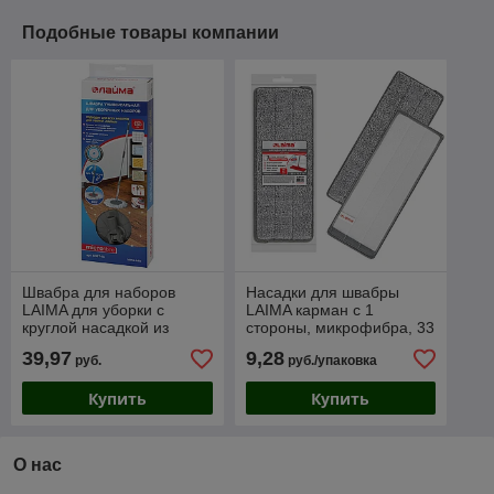
Подобные товары компании
Швабра для наборов
Насадки для швабры
LAIMA для уборки с
LAIMA карман с 1
круглой насадкой из
стороны, микрофибра, 33
микрофибры, черенок
х 12,5 см, 2шт
39,97
9,28
руб.
руб./упаковка
130 см
Купить
Купить
О нас