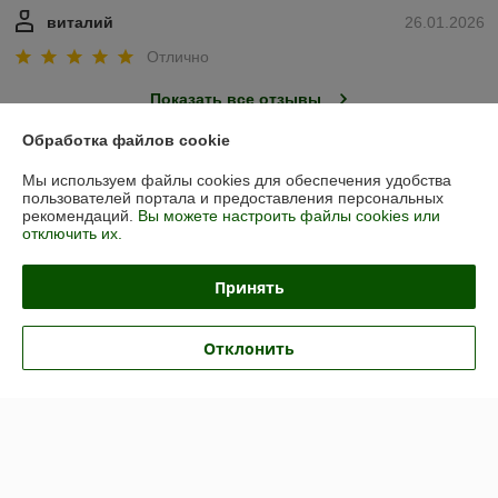
виталий
26.01.2026
Отлично
Показать все отзывы
Обработка файлов cookie
О нас
Мы используем файлы cookies для обеспечения удобства
пользователей портала и предоставления персональных
рекомендаций.
Вы можете настроить файлы cookies или
Контакты
отключить их.
Доставка и оплата
Принять
График работы
Отклонить
Полная версия сайта
Политика обработки cookies
Сайт создан на платформе Deal.by