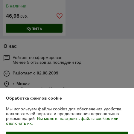
В наличии
46,98
руб.
Купить
О нас
Рейтинг не сформирован
Менее 5 отзывов за последний год
Работает с 02.08.2009
г. Минск
пер.Калинина,5а, Минск, Беларусь
Обработка файлов cookie
Контакты
Мы используем файлы cookies для обеспечения удобства
Сегодня работает с 08:00 до 18:00
пользователей портала и предоставления персональных
Показать весь график работы
рекомендаций.
Вы можете настроить файлы cookies или
отключить их.