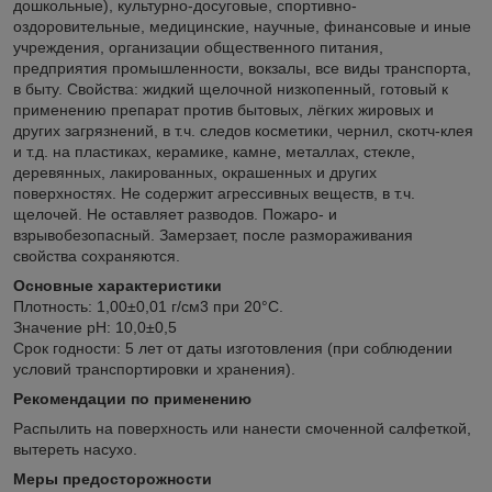
дошкольные), культурно-досуговые, спортивно-
оздоровительные, медицинские, научные, финансовые и иные
учреждения, организации общественного питания,
предприятия промышленности, вокзалы, все виды транспорта,
в быту. Свойства: жидкий щелочной низкопенный, готовый к
применению препарат против бытовых, лёгких жировых и
других загрязнений, в т.ч. следов косметики, чернил, скотч-клея
и т.д. на пластиках, керамике, камне, металлах, стекле,
деревянных, лакированных, окрашенных и других
поверхностях. Не содержит агрессивных веществ, в т.ч.
щелочей. Не оставляет разводов. Пожаро- и
взрывобезопасный. Замерзает, после размораживания
свойства сохраняются.
Основные
характеристики
Плотность: 1,00±0,01 г/см3 при 20°С.
Значение pH: 10,0±0,5
Срок годности: 5 лет от даты изготовления (при соблюдении
условий транспортировки и хранения).
Рекомендации по применению
Распылить на поверхность или нанести смоченной салфеткой,
вытереть насухо.
Меры предосторожности