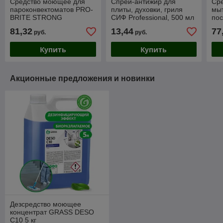
Средство моющее для
Спрей-антижир для
Сре
пароконвектоматов PRO-
плиты, духовки, гриля
мыт
BRITE STRONG
СИФ Professional, 500 мл
по
щелочное 5 л
PR
81,32
13,44
77
руб.
руб.
щел
Купить
Купить
Акционные предложения и новинки
Дезсредство моющее
концентрат GRASS DESO
C10 5 кг