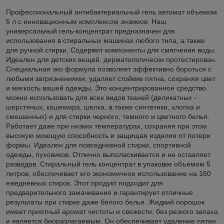
Профессиональный антибактериальный гель автомат объемом
5 л с инновационным комплексом энзимов. Наш
универсальный гель-концентрат предназначен для
использования в стиральных машинах любого типа, а также
для ручной стирки. Содержит компоненты для смягчения воды.
Идеален для детских вещей, дерматологически протестирован.
Специальная эко формула позволяет эффективно бороться с
любыми загрязнениями, удаляет стойкие пятна, сохраняя цвет
и мягкость вашей одежды. Это концентрированное средство
можно использовать для всех видов тканей (деликатных -
шерстяных, кашемира, шелка, а также синтетики, хлопка и
смешанных) и для стирки черного, темного и цветного белья.
Работает даже при низких температурах, сохраняя при этом
высокую моющую способность и защищая изделия от потери
формы. Идеален для повседневной стирки, спортивной
одежды, пуховиков. Отлично выполаскивается и не оставляет
разводов. Стиральный гель концентрат в упаковке объемом 5
литров, обеспечивает его экономичное использование на 160
ежедневных стирок. Этот продукт подходит для
предварительного замачивания и гарантирует отличные
результаты при стирке даже белого белья. Жидкий порошок
имеет приятный аромат чистоты и свежести, без резкого запаха
и является биоразлагаемым. Он обеспечивает удаление пятен