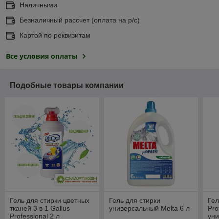
Наличными
Безналичный рассчет (оплата на р/с)
Картой по реквизитам
Все условия оплаты
Подобные товары компании
Гель для стирки цветных
Гель для стирки
Гел
тканей 3 в 1 Gallus
универсальный Melta 6 л
Pro
Professional 2 л
уни