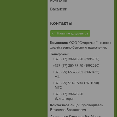
Контакты
Вакансии
Наличие документов
ООО "Смартикон", товары
хозяйственно-бытового назначения.
3995220
+375 (17) 399-10-20
3992020
+375 (17) 399-53-20
6669455
+375 (29) 655-55-31
A1;
7601090
+375 (29) 511-57-34
МТС
+375 (17) 399-26-20
бухгалтерия
Руководитель
Вячеслав Барташевич
пер.Калинина,5а, Минск,