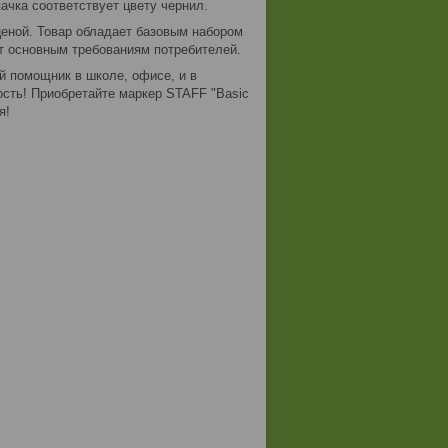
ачка соответствует цвету чернил.
ценой. Товар обладает базовым набором
ет основным требованиям потребителей.
й помощник в школе, офисе, и в
ость! Приобретайте маркер STAFF "Basic
я!