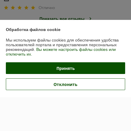
Отлично
Показать все отзывы
Обработка файлов cookie
О нас
Мы используем файлы cookies для обеспечения удобства
пользователей портала и предоставления персональных
рекомендаций.
Вы можете настроить файлы cookies или
Контакты
отключить их.
Доставка и оплата
Принять
График работы
Отклонить
Полная версия сайта
Политика обработки cookies
Сайт создан на платформе Deal.by