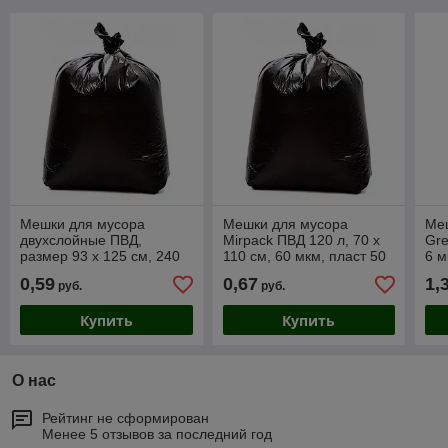
Мешки для мусора
Мешки для мусора
Ме
двухслойные ПВД,
Mirpack ПВД 120 л, 70 х
Gre
размер 93 х 125 см, 240
110 см, 60 мкм, пласт 50
6 м
литров, 35 мкм, черные,
шт / цена за 1 шт
0,59
0,67
1,
руб.
руб.
50 штук/цена за 1 шт
Купить
Купить
О нас
Рейтинг не сформирован
Менее 5 отзывов за последний год