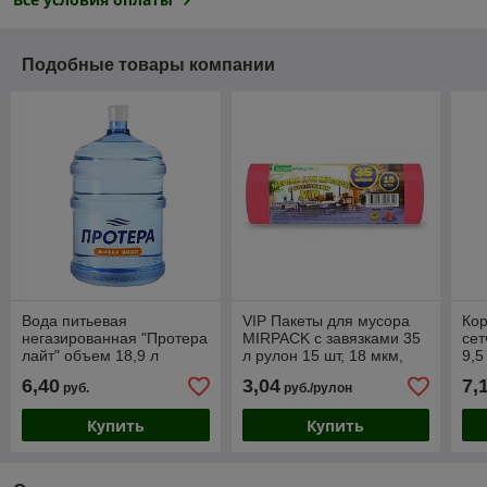
Подобные товары компании
Вода питьевая
VIP Пакеты для мусора
Кор
негазированная "Протера
MIRPACK с завязками 35
сет
лайт" объем 18,9 л
л рулон 15 шт, 18 мкм,
9,5
красные
6,40
3,04
7,
руб.
руб./рулон
Купить
Купить