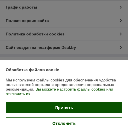
График работы
Полная версия сайта
Политика обработки cookies
Сайт создан на платформе Deal.by
Информация для покупателя
Обработка файлов cookie
Юридическое лицо:
Общество с ограниченной ответственностью
«Смартикон»
Мы используем файлы cookies для обеспечения удобства
220012, Республика Беларусь, г. Минск, пер. Калинина, д. 5а, к. 71а
пользователей портала и предоставления персональных
рекомендаций.
Вы можете настроить файлы cookies или
Регистрационный номер ЕГР: 191827058
отключить их.
УНП: 191827058
Принять
Регистрационный орган: Мингорисполком
Дата регистрации компании: 05.11.2012
Отклонить