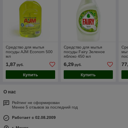
Средство для мытья
Средство для мытья
Сре
посуды AJM Econom 500
посуды Fairy Зеленое
мыт
мл
яблоко 450 мл
по
PR
1,87
6,29
77
руб.
руб.
щел
Купить
Купить
О нас
Рейтинг не сформирован
Менее 5 отзывов за последний год
Работает с 02.08.2009
г. Минск