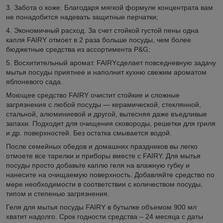
3. Забота о коже. Благодаря мягкой формуле концентрата вам
не понадобится надевать защитные перчатки;
4. Экономичный расход. За счет стойкой густой пены одна
капля FAIRY отмоет в 2 раза больше посуды, чем более
бюджетные средства из ассортимента P&G;
5. Восхитительный аромат. FAIRYсделает повседневную задачу
мытья посуды приятнее и наполнит кухню свежим ароматом
яблоневого сада.
Моющее средство FAIRY очистит стойкие и сложные
загрязнения с любой посуды — керамической, стеклянной,
стальной, алюминиевой и другой, вытесняя даже въедливые
запахи. Подходит для очищения сковороды, решетки для гриля
и др. поверхностей. Без остатка смывается водой.
После семейных обедов и домашних праздников вы легко
отмоете все тарелки и приборы вместе с FAIRY. Для мытья
посуды просто добавьте каплю геля на влажную губку и
нанесите на очищаемую поверхность. Добавляйте средство по
мере необходимости в соответствии с количеством посуды,
типом и степенью загрязнения.
Геля для мытья посуды FAIRY в бутылке объемом 900 мл
хватит надолго. Срок годности средства – 24 месяца с даты