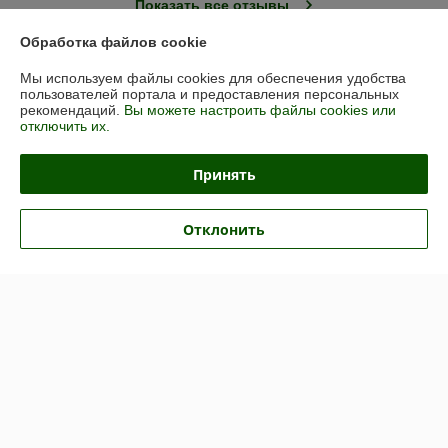
Показать все отзывы
Обработка файлов cookie
О нас
Мы используем файлы cookies для обеспечения удобства
пользователей портала и предоставления персональных
рекомендаций.
Вы можете настроить файлы cookies или
Контакты
отключить их.
Доставка и оплата
Принять
График работы
Отклонить
Полная версия сайта
Политика обработки cookies
Сайт создан на платформе Deal.by
Информация для покупателя