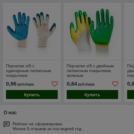
Перчатки х/б с
Перчатки х/б с двойным
Пер
одинарным латексным
латексным покрытием,
дв
покрытием
зеленые
по
0,96
0,84
0,
руб./пара
руб./пара
Купить
Купить
О нас
Рейтинг не сформирован
Менее 5 отзывов за последний год