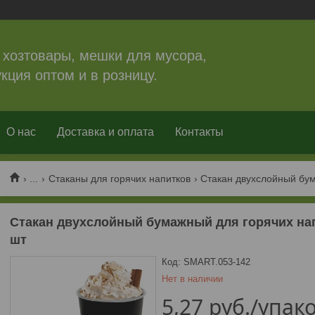
 хозтовары, мешки для мусора,
кция оптом и в розницу.
О нас
Доставка и оплата
Контакты
...
Стаканы для горячих напитков
Стакан двухслойный бумажный для горячих нап
шт
Код:
SMART.053-142
Нет в наличии
5,27
руб.
/упак