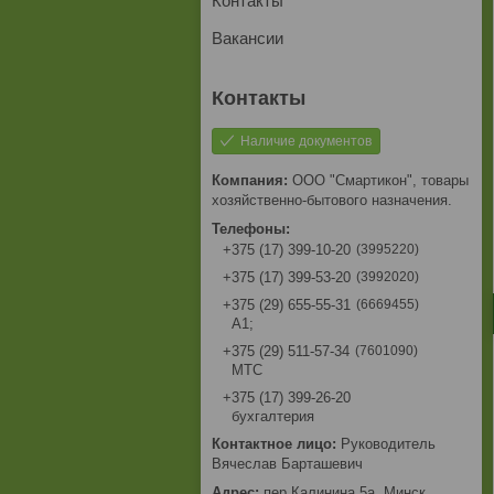
Контакты
Вакансии
Наличие документов
ООО "Смартикон", товары
хозяйственно-бытового назначения.
3995220
+375 (17) 399-10-20
3992020
+375 (17) 399-53-20
6669455
+375 (29) 655-55-31
A1;
7601090
+375 (29) 511-57-34
МТС
+375 (17) 399-26-20
бухгалтерия
Руководитель
Вячеслав Барташевич
пер.Калинина,5а, Минск,