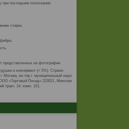
у при последнем полоскании.
жиме стирки.
офибры.
сть.
от представленных на фотографии.
тдушка и консервант (< 5%). Страна-
. Москва, вн.тер.г. муниципальный округ
Б: ООО «Торговый Посад» 223021, Минская
й тракт. 14, комн. 101.