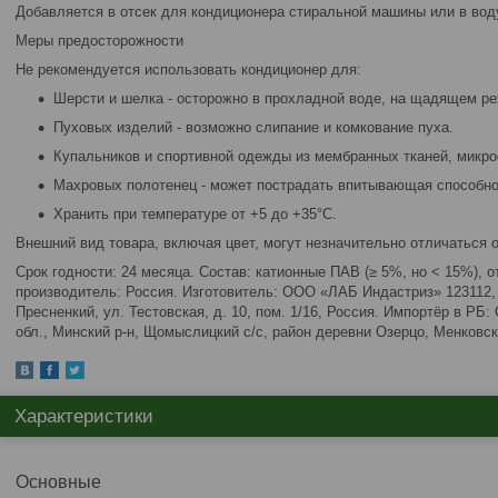
Добавляется в отсек для кондиционера стиральной машины или в вод
Меры предосторожности
Не рекомендуется использовать кондиционер для:
Шерсти и шелка - осторожно в прохладной воде, на щадящем ре
Пуховых изделий - возможно слипание и комкование пуха.
Купальников и спортивной одежды из мембранных тканей, микр
Махровых полотенец - может пострадать впитывающая способно
Хранить при температуре от +5 до +35°С.
Внешний вид товара, включая цвет, могут незначительно отличаться 
Срок годности: 24 месяца. Состав: катионные ПАВ (≥ 5%, но < 15%), о
производитель: Россия. Изготовитель: ООО «ЛАБ Индастриз» 123112, г
Пресненкий, ул. Тестовская, д. 10, пом. 1/16, Россия. Импортёр в Р
обл., Минский р-н, Щомыслицкий с/с, район деревни Озерцо, Менковски
Характеристики
Основные