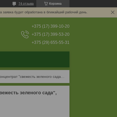
74 отзыва
Корзина
а заявка будет обработана в ближайший рабочий день.
+375 (17) 399-10-20
+375 (17) 399-53-20
+375 (29) 655-55-31
Вернель кондиционер для белья концентрат "свежесть зеленого сада", 910 мл
ежесть зеленого сада",