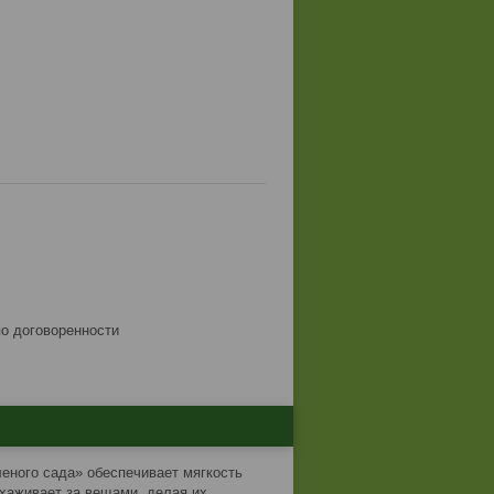
по договоренности
еного сада» обеспечивает мягкость
ухаживает за вещами, делая их