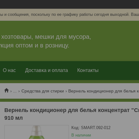
ы и сообщения, поскольку по ее графику работы сегодня выходной. Ваш
 хозтовары, мешки для мусора,
кция оптом и в розницу.
О нас
Доставка и оплата
Контакты
...
Средства для стирки
Вернель кондиционер для белья концентрат "Св
910 мл
Код:
SMART.092-012
В наличии