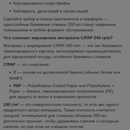
Корпоративного кофе-брейка
Кейтеринга, дегустаций и промо-акций
Сделайте выбор в пользу практичности и комфорта —
однослойные бумажные стаканы 250 мл станут надежным
помощником в любом формате обслуживания.
Что означает маркировка материала С/РАР 240 гр/м?
Материал с маркировкой С/РАР 240 г/м² — это тип бумажного
ламинированного картона, используемого преимущественно
для одноразовой посуды, особенно бумажных стаканов.
С/РАР
— это сочетание:
С
— основа из целлюлозной бумаги (обычно белая или
крафт)
РАР
—
Polyethylene Coated Paper или Polyethylene +
Paper — бумага, ламинированная полиэтиленом (PE),
для защиты от влаги и повышения прочности
240 г/м²
— это поверхностная плотность, то есть вес одного
квадратного метра материала. Такая плотность считается
средней, оптимальной для стаканов объёмом 250 мл:
достаточно прочная, чтобы удерживать горячие и холодные
напитки, но при этом не слишком толстая.