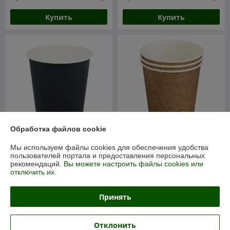
Купить
Купить
Обработка файлов cookie
Мы используем файлы cookies для обеспечения удобства
Стакан бумажный для
Стакан для горячих
пользователей портала и предоставления персональных
горячих напитков 400 мл,
напитков Крафт New 400
рекомендаций.
Вы можете настроить файлы cookies или
черный, 50 шт
мл, 50 шт
отключить их.
В наличии
В наличии
Принять
9,11
9,11
руб./упаковка
руб./упаковка
Купить
Купить
Отклонить