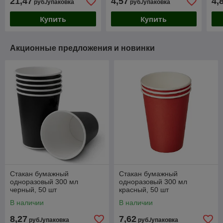
21,47
4,57
4,
руб./упаковка
руб./упаковка
Купить
Купить
Акционные предложения и новинки
Стакан бумажный
Стакан бумажный
одноразовый 300 мл
одноразовый 300 мл
черный, 50 шт
красный, 50 шт
В наличии
В наличии
8,27
7,62
руб./упаковка
руб./упаковка