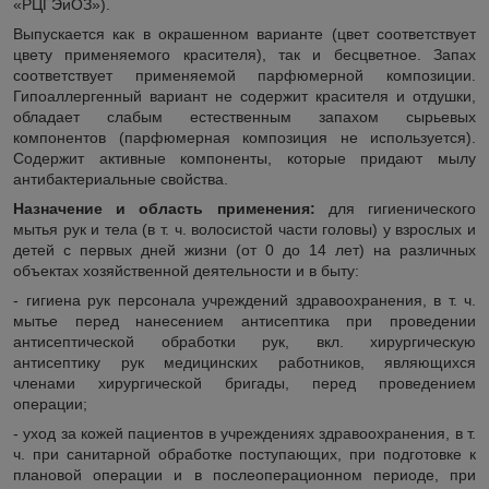
«РЦГЭиОЗ»).
Выпускается как в окрашенном варианте (цвет соответствует
цвету применяемого красителя), так и бесцветное. Запах
соответствует применяемой парфюмерной композиции.
Гипоаллергенный вариант не содержит красителя и отдушки,
обладает слабым естественным запахом сырьевых
компонентов (парфюмерная композиция не используется).
Содержит активные компоненты, которые придают мылу
антибактериальные свойства.
Назначение и область применения:
для гигиенического
мытья рук и тела (в т. ч. волосистой части головы) у взрослых и
детей с первых дней жизни (от 0 до 14 лет) на различных
объектах хозяйственной деятельности и в быту:
- гигиена рук персонала учреждений здравоохранения, в т. ч.
мытье перед нанесением антисептика при проведении
антисептической обработки рук, вкл. хирургическую
антисептику рук медицинских работников, являющихся
членами хирургической бригады, перед проведением
операции;
- уход за кожей пациентов в учреждениях здравоохранения, в т.
ч. при санитарной обработке поступающих, при подготовке к
плановой операции и в послеоперационном периоде, при