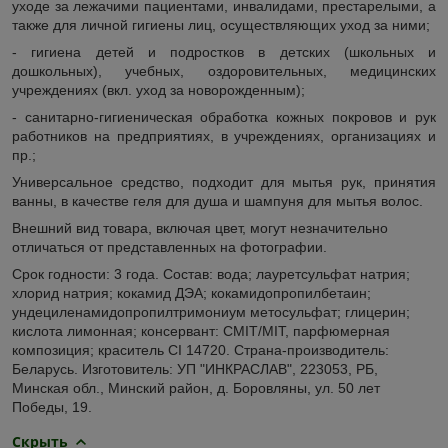
уходе за лежачими пациентами, инвалидами, престарелыми, а
также для личной гигиены лиц, осуществляющих уход за ними;
- гигиена детей и подростков в детских (школьных и
дошкольных), учебных, оздоровительных, медицинских
учреждениях (вкл. уход за новорожденным);
- санитарно-гигиеническая обработка кожных покровов и рук
работников на предприятиях, в учреждениях, организациях и
пр.;
Универсальное средство, подходит для мытья рук, принятия
ванны, в качестве геля для душа и шампуня для мытья волос.
Внешний вид товара, включая цвет, могут незначительно
отличаться от представленных на фотографии.
Срок годности: 3 года. Состав: вода; лауретсульфат натрия;
хлорид натрия; кокамид ДЭА; кокамидопропилбетаин;
ундециленамидопропилтримониум метосульфат; глицерин;
кислота лимонная; консервант: CMIT/MIT, парфюмерная
композиция; краситель CI 14720. Страна-производитель:
Беларусь. Изготовитель: УП "ИНКРАСЛАВ", 223053, РБ,
Минская обл., Минский район, д. Боровляны, ул. 50 лет
Победы, 19.
Скрыть