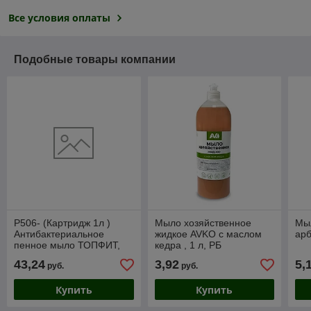
Все условия оплаты
Подобные товары компании
Р506- (Картридж 1л )
Мыло хозяйственное
Мы
Антибактериальное
жидкое AVKO с маслом
арб
пенное мыло ТОПФИТ,
кедра , 1 л, РБ
арт.7172, Россия
43,24
3,92
5,
руб.
руб.
Купить
Купить