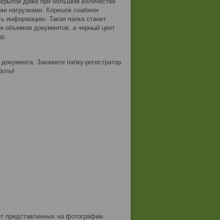
акрытой даже при большом количестве
ми нагрузками. Корешок снабжен
ть информацию. Такая папка станет
м объемом документов, а черный цвет
р.
 документа. Закажите папку-регистратор
боты!
от представленных на фотографии.