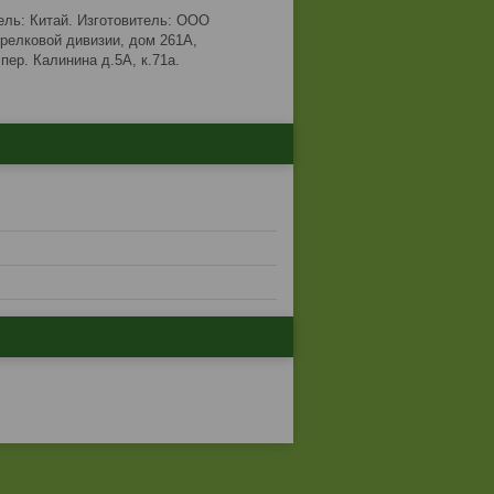
тель: Китай. Изготовитель: ООО
трелковой дивизии, дом 261А,
ер. Калинина д.5А, к.71а.