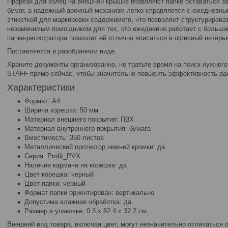
Прорези для колец на внешней крышке позволяют папке оставаться з
бумаг, а надежный арочный механизм легко справляется с ежедневны
этикеткой для маркировки содержимого, что позволяет структурирова
незаменимым помощником для тех, кто ежедневно работает с больши
папки-регистратора позволит ей отлично вписаться в офисный интерье
Поставляется в разобранном виде.
Храните документы организованно, не тратьте время на поиск нужного
STAFF прямо сейчас, чтобы значительно повысить эффективность ра
Характеристики
Формат: А4
Ширина корешка: 50 мм
Материал внешнего покрытия: ПВХ
Материал внутреннего покрытия: бумага
Вместимость: 350 листов
Металлический протектор нижней кромки: да
Серия: Profit_PVX
Наличие кармана на корешке: да
Цвет корешка: черный
Цвет папки: черный
Формат папки ориентирован: вертикально
Допустима влажная обработка: да
Размер в упаковке: 0.3 x 62.4 x 32.2 см.
Внешний вид товара, включая цвет, могут незначительно отличаться 