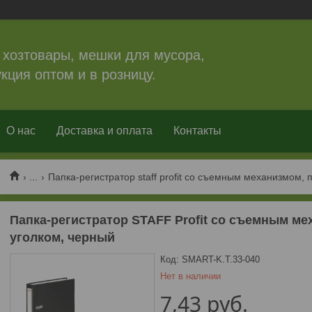
 хозтовары, мешки для мусора,
кция оптом и в розницу.
О нас
Доставка и оплата
Контакты
...
Папка-регистратор staff profit со съемным механизмом, п
Папка-регистратор STAFF Profit со съемным мех
уголком, черный
Код:
SMART-K.T.33-040
Нет в наличии
7,43
руб.