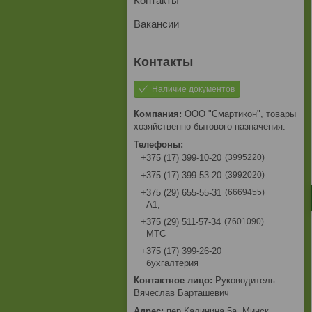
Контакты
Вакансии
Наличие документов
ООО "Смартикон", товары
хозяйственно-бытового назначения.
3995220
+375 (17) 399-10-20
3992020
+375 (17) 399-53-20
6669455
+375 (29) 655-55-31
A1;
7601090
+375 (29) 511-57-34
МТС
+375 (17) 399-26-20
бухгалтерия
Руководитель
Вячеслав Барташевич
пер.Калинина,5а, Минск,