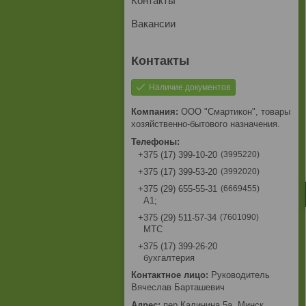
Контакты
Вакансии
Наличие документов
ООО "Смартикон", товары
хозяйственно-бытового назначения.
3995220
+375 (17) 399-10-20
3992020
+375 (17) 399-53-20
6669455
+375 (29) 655-55-31
A1;
7601090
+375 (29) 511-57-34
МТС
+375 (17) 399-26-20
бухгалтерия
Руководитель
Вячеслав Барташевич
пер.Калинина,5а, Минск,