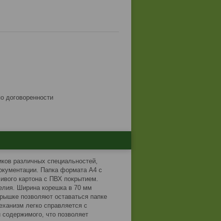
по договоренности
иков различных специальностей,
окументации. Папка формата А4 с
чивого картона с ПВХ покрытием.
елия. Ширина корешка в 70 мм
крышке позволяют оставаться папке
еханизм легко справляется с
 содержимого, что позволяет