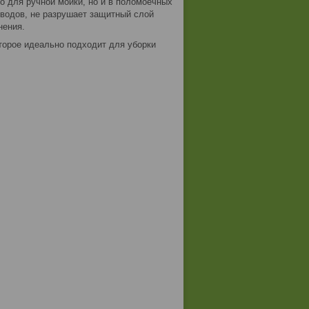
 для ручной мойки, но и в поломоечных
водов, не разрушает защитный слой
нения.
орое идеально подходит для уборки