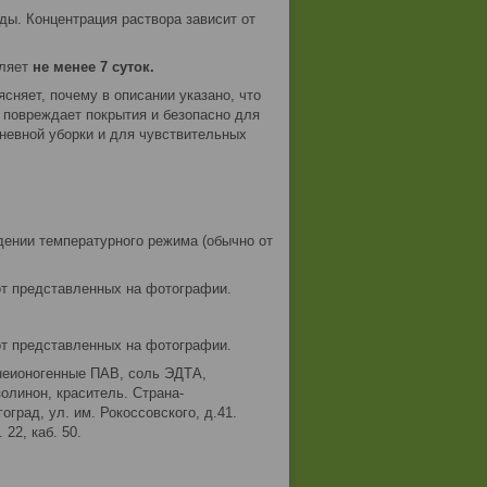
оды. Концентрация раствора зависит от
вляет
не менее 7 суток.
ясняет, почему в описании указано, что
 повреждает покрытия и безопасно для
евной уборки и для чувствительных
дении температурного режима (обычно от
от представленных на фотографии.
от представленных на фотографии.
 неионогенные ПАВ, соль ЭДТА,
линон, краситель. Страна-
оград, ул. им. Рокоссовского, д.41.
22, каб. 50.