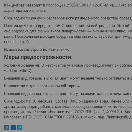
Концентрат разводят в пропорции 1:500-1:100 или 2-10 мл на 1 литр в
характера загрязнения.
Срок годности рабочих растворов (уже разведённого средства) соста
Поскольку у этого средства pH 7, оно является нейтральным. Это объ
оно подходит для любых типов поверхностей — оно не агрессивно, не
кожи. Нейтральные моющие средства обычно используются для ежедн
поверхностей.
Использовать строго по назначению!
Меры предосторожности:
Условия хранения:
В невскрытой упаковке производителя при соблю
+5°C до +35°C).
Внешний вид товара, включая цвет, могут незначительно отличаться 
Количество в транспортировочной таре: 4
Внешний вид товара, включая цвет, могут незначительно отличаться 
Срок годности: 36 месяцев. Состав: 30% очищенная вода, менее 5%:
ароматизирующая добавка, метилхлороизоциазолинон и метилизоциазо
производитель: Россия. Изготовитель: ООО "ТД Грасс", 400012, г. Волг
Импортёр в РБ: ООО "СМАРТОН" 220138, г. Минск, пер. Липковский, д. 