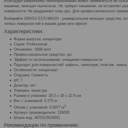
Благодаря умеренному пенообразованию может применяться не только
машинах, моющих пылесосах. Не требует смывания, не оставляет раз
поверхности. Не раздражает кожу рук. Для профессионального приме
Выбирайте GRASS ECO-WASH - универсальное моющее средство, кот
любых поверхностей в вашем доме или офисе!
Характеристики:
Форма выпуска: концентрат
Серия: Professional
Объем/вес: 5000 мл/г
Профессиональное средство: да
Эффект от использования: очищение поверхности
Подходит для поверхностей: кафель, линолеум, пластик, эмаль
Особенности: концентрат
Отдушка: Свежесть
pH: 7
Дозатор: нет
Упаковка: канистра
Размер в упаковке: 29.3 x 18 x 12.9 см
Вес с упаковкой: 5.275 кг
3
Объём с упаковкой: 0.0077 м
Артикул производителя: 126030
Штрих-код: 4670113619251
Рекомендации по применению: