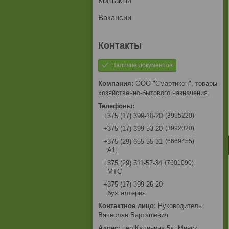
Контакты
Вакансии
Наличие документов
ООО "Смартикон", товары
хозяйственно-бытового назначения.
3995220
+375 (17) 399-10-20
3992020
+375 (17) 399-53-20
6669455
+375 (29) 655-55-31
A1;
7601090
+375 (29) 511-57-34
МТС
+375 (17) 399-26-20
бухгалтерия
Руководитель
Вячеслав Барташевич
пер.Калинина,5а, Минск,