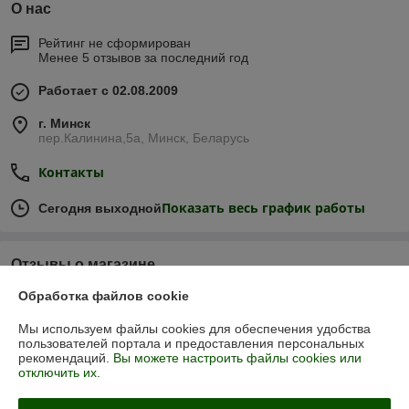
О нас
Рейтинг не сформирован
Менее 5 отзывов за последний год
Работает с 02.08.2009
г. Минск
пер.Калинина,5а, Минск, Беларусь
Контакты
Показать весь график работы
Сегодня выходной
Отзывы о магазине
Обработка файлов cookie
74 отзывов за всё время
Мы используем файлы cookies для обеспечения удобства
Покупатель
01.04.2026
пользователей портала и предоставления персональных
рекомендаций.
Вы можете настроить файлы cookies или
Отлично
отключить их.
Сделка подтверждена через корзину