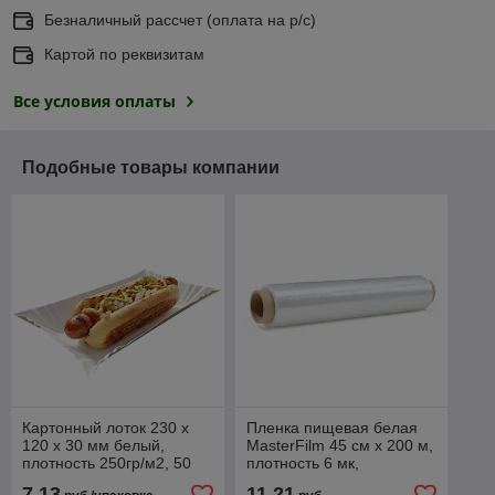
Безналичный рассчет (оплата на р/с)
Картой по реквизитам
Все условия оплаты
Подобные товары компании
Картонный лоток 230 х
Пленка пищевая белая
120 х 30 мм белый,
MasterFilm 45 cм х 200 м,
плотность 250гр/м2, 50
плотность 6 мк,
шт
1/92"А"/12
7,13
11,21