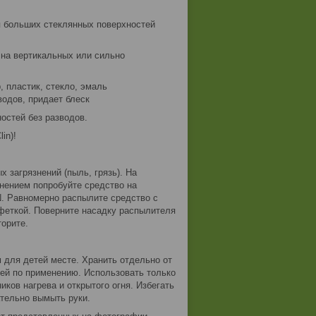
я больших стеклянных поверхностей
 на вертикальных или сильно
 пластик, стекло, эмаль
водов, придает блеск
хностей без разводов.
in)!
 загрязнений (пыль, грязь). На
нением попробуйте средство на
N. Равномерно распылите средство с
феткой. Поверните насадку распылителя
орите.
 для детей месте. Хранить отдельно от
ей по применению. Использовать только
иков нагрева и открытого огня. Избегать
ательно вымыть руки.