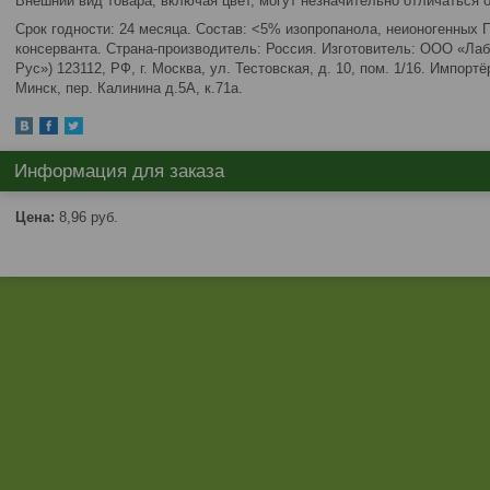
Внешний вид товара, включая цвет, могут незначительно отличаться 
Срок годности: 24 месяца. Состав: <5% изопропанола, неионогенных 
консерванта. Страна-производитель: Россия. Изготовитель: ООО «Ла
Рус») 123112, РФ, г. Москва, ул. Тестовская, д. 10, пом. 1/16. Импо
Минск, пер. Калинина д.5А, к.71а.
Информация для заказа
Цена:
8,96
руб.