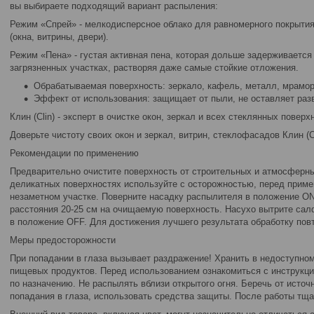
вы выбираете подходящий вариант распыления:
Режим «Спрей» - мелкодисперсное облако для равномерного покрыти
(окна, витрины, двери).
Режим «Пена» - густая активная пена, которая дольше задерживается
загрязненных участках, растворяя даже самые стойкие отложения.
Обрабатываемая поверхность: зеркало, кафель, металл, мрамор,
Эффект от использования: защищает от пыли, не оставляет раз
Клин (Clin) - эксперт в очистке окон, зеркал и всех стеклянных повер
Доверьте чистоту своих окон и зеркал, витрин, стеклофасадов Клин (Cl
Рекомендации по применению
Предварительно очистите поверхность от строительных и атмосферных
деликатных поверхностях используйте с осторожностью, перед приме
незаметном участке. Поверните насадку распылителя в положение O
расстояния 20-25 см на очищаемую поверхность. Насухо вытрите сал
в положение OFF. Для достижения лучшего результата обработку повт
Меры предосторожности
При попадании в глаза вызывает раздражение! Хранить в недоступном
пищевых продуктов. Перед использованием ознакомиться с инструкци
по назначению. Не распылять вблизи открытого огня. Беречь от источн
попадания в глаза, использовать средства защиты. После работы тщ