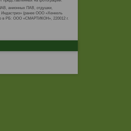
от представленных на фотографии.
ПАВ, анионных ПАВ, отдушки,
б Индастриз» (ранее ООО «Хенкель
ртёр в РБ: ООО «СМАРТИКОН», 220012 г.