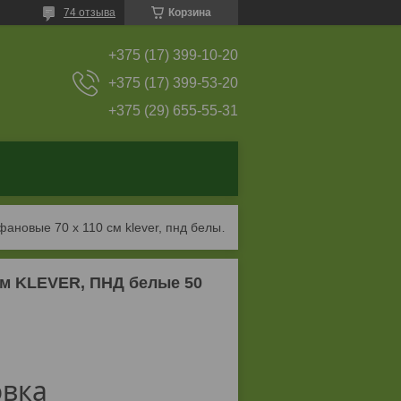
74 отзыва
Корзина
+375 (17) 399-10-20
+375 (17) 399-53-20
+375 (29) 655-55-31
Фартуки одноразовые целлофановые 70 х 110 см klever, пнд белые 50 шт
см KLEVER, ПНД белые 50
овка