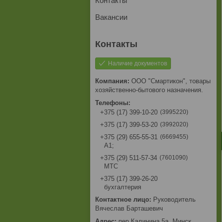
Контакты
Вакансии
Наличие документов
ООО "Смартикон", товары
хозяйственно-бытового назначения.
3995220
+375 (17) 399-10-20
3992020
+375 (17) 399-53-20
6669455
+375 (29) 655-55-31
A1;
7601090
+375 (29) 511-57-34
МТС
+375 (17) 399-26-20
бухгалтерия
Руководитель
Вячеслав Барташевич
пер.Калинина,5а, Минск,