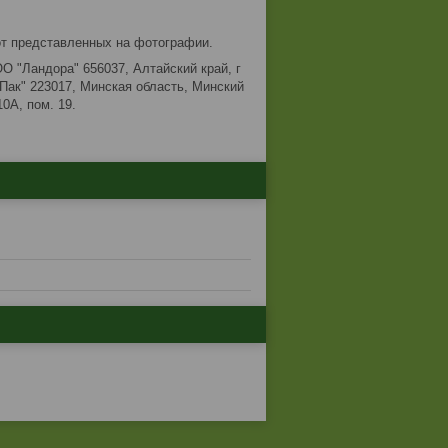
от представленных на фотографии.
О "Ландора" 656037, Алтайский край, г
Пак" 223017, Минская область, Минский
10А, пом. 19.