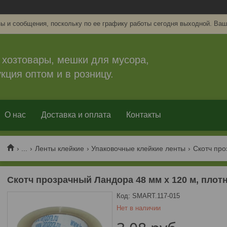
ы и сообщения, поскольку по ее графику работы сегодня выходной. Ваш
 хозтовары, мешки для мусора,
кция оптом и в розницу.
О нас
Доставка и оплата
Контакты
...
Ленты клейкие
Упаковочные клейкие ленты
Скотч прозрачный Ландора 48 мм х 120 м, плот
Код:
SMART.117-015
Нет в наличии