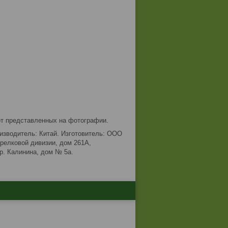
от представленных на фотографии.
оизводитель: Китай. Изготовитель: ООО
трелковой дивизии, дом 261А,
р. Калинина, дом № 5а.