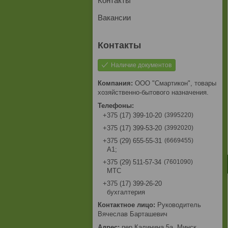
Контакты
Вакансии
Наличие документов
ООО "Смартикон", товары
хозяйственно-бытового назначения.
3995220
+375 (17) 399-10-20
3992020
+375 (17) 399-53-20
6669455
+375 (29) 655-55-31
A1;
7601090
+375 (29) 511-57-34
МТС
+375 (17) 399-26-20
бухгалтерия
Руководитель
Вячеслав Барташевич
пер.Калинина,5а, Минск,