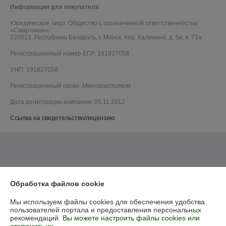
Информация для покупателя
Юридическое лицо:
Общество с ограниченной ответственностью
«Смартикон»
220012, Республика Беларусь, г. Минск, пер. Калинина, д. 5а, к. 71а
Регистрационный номер ЕГР: 191827058
УНП: 191827058
Регистрационный орган: Мингорисполком
Дата регистрации компании: 05.11.2012
Ссылка на свидетельство/лицензию
Обработка файлов cookie
Мы используем файлы cookies для обеспечения удобства
пользователей портала и предоставления персональных
рекомендаций.
Вы можете настроить файлы cookies или