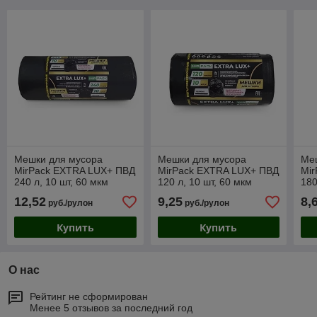
Мешки для мусора
Мешки для мусора
Ме
MirPack EXTRA LUX+ ПВД
MirPack EXTRA LUX+ ПВД
Mir
240 л, 10 шт, 60 мкм
120 л, 10 шт, 60 мкм
180
12,52
9,25
8,
руб./рулон
руб./рулон
Купить
Купить
О нас
Рейтинг не сформирован
Менее 5 отзывов за последний год